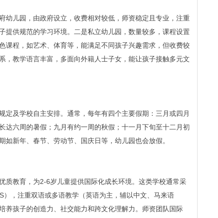
府幼儿园，由政府设立，收费相对较低，师资稳定且专业，注重
子提供规范的学习环境。二是私立幼儿园，数量较多，课程设置
色课程，如艺术、体育等，能满足不同孩子兴趣需求，但收费较
系，教学语言丰富，多面向外籍人士子女，能让孩子接触多元文
规定及学校自主安排。通常，每年有四个主要假期：三月或四月
长达六周的暑假；九月有约一周的秋假；十一月下旬至十二月初
期如新年、春节、劳动节、国庆日等，幼儿园也会放假。
优质教育，为2-6岁儿童提供国际化成长环境。这类学校通常采
EYFS），注重双语或多语教学（英语为主，辅以中文、马来语
培养孩子的创造力、社交能力和跨文化理解力。师资团队国际