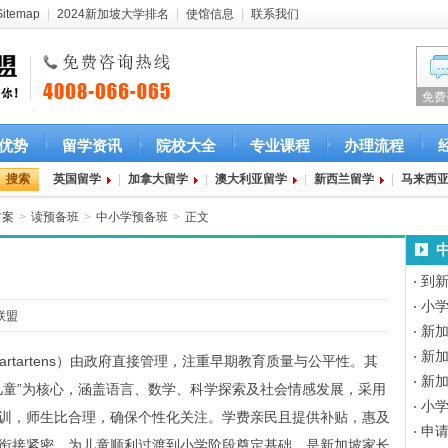
Sitemap
|
2024新加坡大学排名
|
使馆信息
|
联系我们
免费
优势
留学资讯
院校大全
专业课程
办理流程
英国留学
|
加拿大留学
|
澳大利亚留学
|
新西兰留学
|
马来西
方案
>
读预备班
>
中小学预备班
>
正文
备班
到
小
联盟
新
新
rgartartens）由政府直接管理，注重早期教育质量与公平性。其
新加
儿童”为核心，涵盖语言、数学、科学探索及社会情感发展，采用
小
训，师生比合理，确保个性化关注。学费亲民且提供补贴，惠及
申
衔接紧密，为儿童顺利过渡到小学阶段奠定基础，是新加坡家长