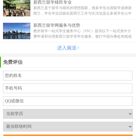
硕士研究生都应该了解的问题。
新西兰留学移民专业
新西兰是个留学与移民的理想国家，很多学生出国留学选择新
西兰，学生毕业后能在新西兰工作与生活也是众多留学生心中
的愿望。新西兰留学移民政策宽松，留学生毕业后可自动获得
工作签证，并可申请永久居留权，新西兰是移民最快的国家。
新西兰留学网服务与优势
新西兰大学众多，每一个高等院校都有诸多的新西兰留学移民
教外留学一站式学生服务中心（SSC）提供以下一站式免中介
专业课程可供留学生选择。
费申请和办理新西兰留学等学生服务。拨打中国办事处热线或
者新西兰热线咨询了解院校情况和留学政策，由专业顾问团队
给于解答与评估。申请准备文书/材料辅导，在顾问的辅导下，
进入频道>
配合学生准备公证书材料、自荐信、推荐信、作品等等。
免费评估