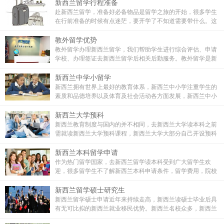
新西兰留学行程准备
赴新西兰留学，准备好必备物品是留学之旅的开始，很多学生
在行前准备的时候有点迷茫，要开学了不知道需要带什么。这
里教外新西兰留学网为所有去新西兰留学生了解对于留学生在
新西兰生活最重要的事项。
教外留学优势
教外留学办理新西兰留学，我们帮助学生进行综合评估、申请
学校、办理签证去新西兰留学后相关后勤服务。教外留学是新
西兰多所院校在中国的直属合作办事处，为广大中国学子免中
介费办理新西兰留学，教外留学办理新西兰留学更专业、方便
新西兰中学小留学
快捷，让您留学之路省心、省钱！
新西兰拥有世界上最好的教育体系，新西兰中小学注重学生的
素质和品德培养以及体育及社会活动各方面发展，新西兰中小
学全新的学习方式吸引着来自世界各地的低龄留学生。去新西
兰读中小学，新西兰中小学怎么申请入学，留学费用多少，选
新西兰大学预科
择什么学校好？这是很多留学生家长比较关注的问题。
新西兰教育制度与国内的并不相同，去新西兰大学读本科之前
需就读新西兰大学预科课程，新西兰大学大部分自己开设预科
课程，还有提供大学预科课程的第三方学校。提供新西兰大学
预科课程的学校有ACG学院、罗托鲁瓦中学以及泰勒学院。不
新西兰本科留学申请
同学校所提供预科课程不同，衔接大学也不同。
作为热门留学国家，去新西兰留学读本科受到广大留学生欢
迎，很多留学生不了解新西兰本科申请条件，留学费用，院校
专业选择等问题。新西兰高等院校众多，八大名校以及众多理
工学院能为学生提供多元化优秀本科课程，本文详细介绍新西
新西兰留学硕士研究生
兰本科入学申请要求，留学费用。
新西兰留学硕士申请近年来持续走高，新西兰读硕士毕业后具
有无可比拟的新西兰就业移民优势。新西兰名校众多，新西兰
研究生申请条件要求以及旅行社费用是每一个去新西兰留学读