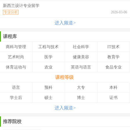
新西兰设计专业留学
专业分析
2026-03-06
进入频道>
课程库
商科与管理
工程与技术
社会科学
IT技术
艺术时尚
医学
健康美容
教育学
体育运动与
农业
英语与语言
食品专业
课程等级
语言
预科
大专
本科
学士后
硕士
博士
证书
进入频道>
推荐院校