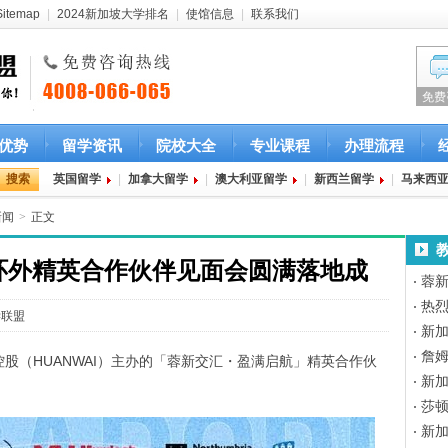
Sitemap
|
2024新加坡大学排名
|
使馆信息
|
联系我们
免费
优势
留学资讯
院校大全
专业课程
办理流程
英国留学
|
加拿大留学
|
澳大利亚留学
|
新西兰留学
|
马来西
新闻
>
正文
环外精英合作伙伴见面会圆满落地成
蓉
热
学联盟
新加
詹
海外控股（HUANWAI）主办的「蓉新交汇・盈满启航」精英合作伙
新
莎
新