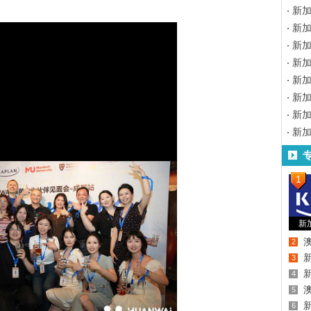
新
新
新加
新
新
新
新
新
1
新
2
3
4
5
6