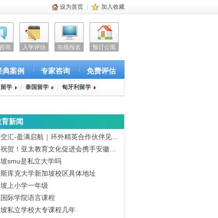
设为首页
|
加入收藏
咨询
入学评估
在线报名
预订公寓
经典案例
专家咨询
免费评估
亚留学
|
泰国留学
|
匈牙利留学
教育新闻
新交汇-盈满启航｜环外精英合作伙伴见…
烈祝贺！亚太教育文化促进会携手安徽…
坡smu是私立大学吗
姆斯库克大学新加坡校区具体地址
加坡上小学一年级
顿国际学院语言课程
加坡私立学校大专课程几年