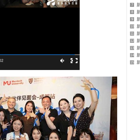
7
8
9
10
11
12
13
14
:02
15