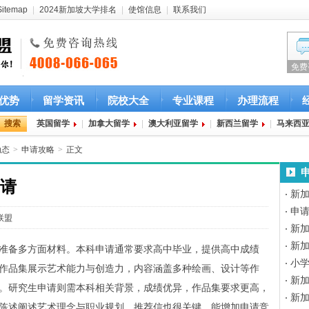
Sitemap
|
2024新加坡大学排名
|
使馆信息
|
联系我们
免费
优势
留学资讯
院校大全
专业课程
办理流程
英国留学
|
加拿大留学
|
澳大利亚留学
|
新西兰留学
|
马来西
动态
>
申请攻略
>
正文
请
新
申
联盟
新
新
准备多方面材料。本科申请通常要求高中毕业，提供高中成绩
小
作品集展示艺术能力与创造力，内容涵盖多种绘画、设计等作
新
左右。研究生申请则需本科相关背景，成绩优异，作品集要求更高，
新
陈述阐述艺术理念与职业规划，推荐信也很关键，能增加申请竞