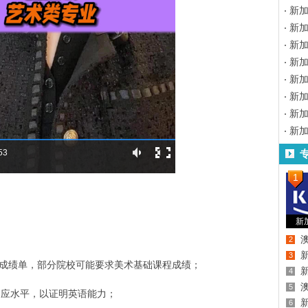
新
新
新加
新
新
新
新
新
:53
1
新
2
3
成绩单，部分院校可能要求美术基础课程成绩；
4
5
福相应水平，以证明英语能力；
6