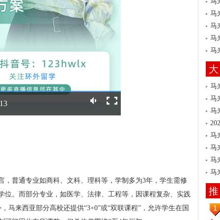
马
马
马
马
马
大
马
马
:13
马
2
马
马
马
马
而言，普通专业如商科、文科、理科等，学制多为3年，学生需修
推
学位。而部分专业，如医学、法律、工程等，因课程复杂、实践
1
，马来西亚部分高校还提供“3+0”或“双联课程”，允许学生在国