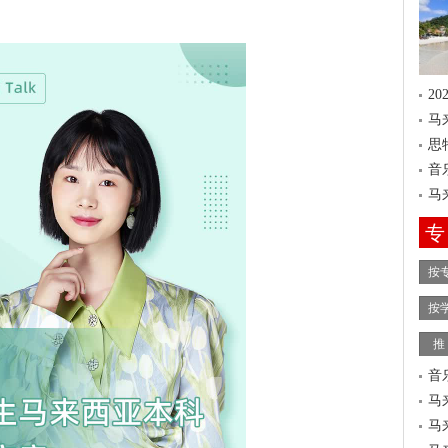
2
马
思
音
马
专
按
按
推
音
马
马