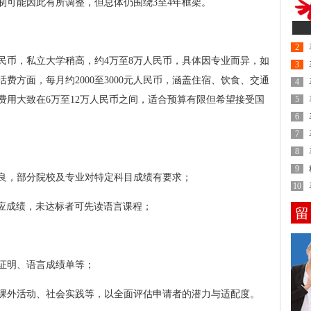
制可能因此有所调整，但总体仍围绕3至4年框架。
2
民币，私立大学稍高，约4万至8万人民币，具体因专业而异，如
3
费方面，每月约2000至3000元人民币，涵盖住宿、饮食、交通
4
费用大致在6万至12万人民币之间，适合预算有限但希望接受国
5
6
7
8
9
良，部分院校及专业对特定科目成绩有要求；
10
福相应成绩，未达标者可先读语言课程；
留
证明、语言成绩单等；
课外活动、社会实践等，以全面评估申请者的潜力与适配度。