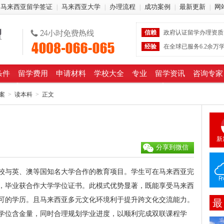
马来西亚留学签证
马来西亚大学
办理流程
成功案例
最新更新
网
|
|
|
|
|
信赖
政府认证留学办理资质
经验
在全球已服务6.2余万
条件
留学费用
申请材料
学校大全
专业
留学资讯
咨询专家
案
>
读本科
>
正文
新
分享到微信
校与英、澳等国知名大学合作的教育项目。学生可在马来西亚完
，毕业获合作大学学位证书。此模式优势显著，既能享受马来西
可的学历。且马来西亚多元文化环境利于提升跨文化交流能力。
最
学位含金量，同时合理规划学业进度，以顺利完成双联课程学