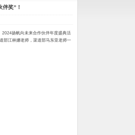
伙伴奖”！
B）2024扬帆向未来合作伙伴年度盛典活
渠道部江林娜老师，渠道部马东亚老师一